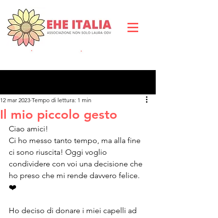
DIVENTA SOCIO
DO
NA ORA
Post
12 mar 2023
Tempo di lettura: 1 min
Il mio piccolo gesto
Ciao amici!
Ci ho messo tanto tempo, ma alla fine 
ci sono riuscita! Oggi voglio 
condividere con voi una decisione che 
ho preso che mi rende davvero felice. 
❤️
Ho deciso di donare i miei capelli ad 