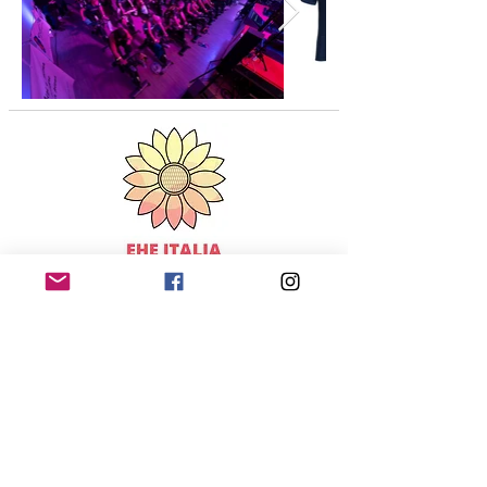
EHE ITALIA Associazione Non Solo LAURA ODV ​
Sede legale: Concorezzo -
20863 (MB)​
Codice Fiscale:
95294240635
Mail:
info@ehe-italia.it
IBAN: IT05E0501803400000017044942
SWIFT CODE: ETICIT22XXX