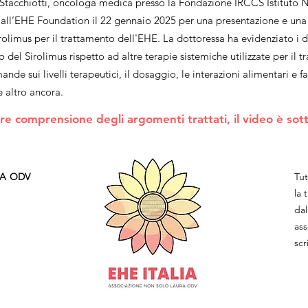
a Stacchiotti, oncologa medica presso la Fondazione IRCCS Istituto 
a all’EHE Foundation il 22 gennaio 2025 per una presentazione e una
irolimus per il trattamento dell'EHE. La dottoressa ha evidenziato i 
so del Sirolimus rispetto ad altre terapie sistemiche utilizzate per il
nde sui livelli terapeutici, il dosaggio, le interazioni alimentari e 
 e altro ancora.
 comprensione degli argomenti trattati, il video è sottot
A ODV ​
Tut
la 
dal
ass
scr