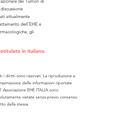
Nazionale dei Tumori di
 discussione
dati attualmente
 trattamento dell'EHE e
farmacologiche, gli
itolato in italiano.
ti i diritti sono riservati. La riproduzione e
trasmissione delle informazioni riportate
l' Associazione EHE ITALIA sono
olutamente vietate senza previo consenso
itto della stessa.