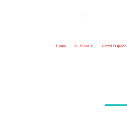
DO
NA ORA
Home
Su di noi ▼
Centri Ospedali