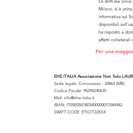
La dott.ssa Silvi
Milano, si è unit
informativa sul S
disponibili sull'u
ha risposto a doma
effetti collaterali
Per una maggiore
EHE ITALIA Associazione Non Solo LAUR
Sede legale: Concorezzo -
20863 (MB)​
Codice Fiscale: 95294240635
Mail:
info@ehe-italia.it
IBAN: IT05E0501803400000017044942
SWIFT CODE: ETICIT22XXX