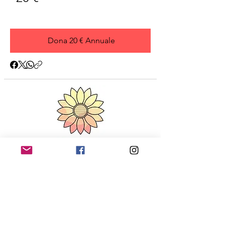
Dona 20 € Annuale
EHE ITALIA Associazione Non Solo LAURA ODV ​
Sede legale: Concorezzo -
20863 (MB)​
Codice Fiscale:
95294240635
Mail:
info@ehe-italia.it
IBAN: IT05E0501803400000017044942