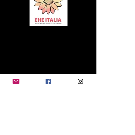
EHE ITALIA Associazione Non Solo LAURA ODV ​
Sede legale: Concorezzo -
20863 (MB)​
Codice Fiscale:
95294240635
Mail:
info@ehe-italia.it
IBAN: IT05E0501803400000017044942
SWIFT CODE: ETICIT22XXX
Attenzione!
Le informazioni presenti nel sito devono servire a migliorare, e non
a sostituire, il rapporto medico-paziente. In nessun caso
sostituiscono la consulenza medica specialistica.
Pur garantendo
l’esattezza e il rigore scientifico delle informazioni, EHE ITALIA
Associazione Non Solo Laura ODV declina ogni responsabilità con
riferimento alle indicazioni fornite sui trattamenti, ricordando a tutti
i pazienti visitatori che in caso di disturbi e/o malattie è sempre
necessario rivolgersi al proprio medico curante.