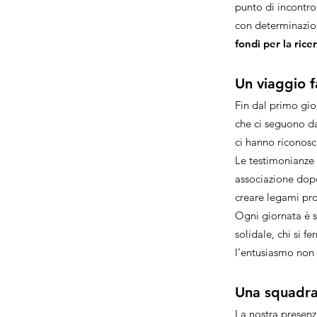
punto di incontro
con determinazio
fondi per la rice
Un viaggio f
Fin dal primo gior
che ci seguono da
ci hanno riconosci
Le testimonianze 
associazione dopo
creare legami pro
Ogni giornata è st
solidale, chi si 
l’entusiasmo non 
Una squadra 
La nostra presenz