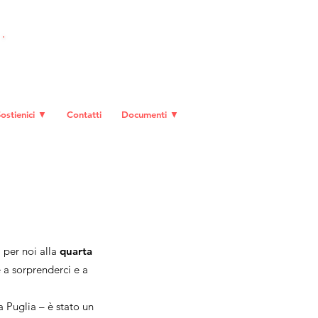
DIVENTA SOCIO
ostienici ▼
Contatti
Documenti ▼
a per noi alla
quarta
 a sorprenderci e a
a Puglia – è stato un