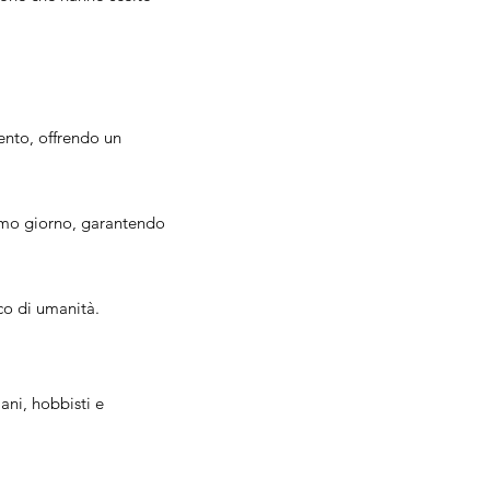
mento, offrendo un
timo giorno, garantendo
co di umanità.
iani, hobbisti e