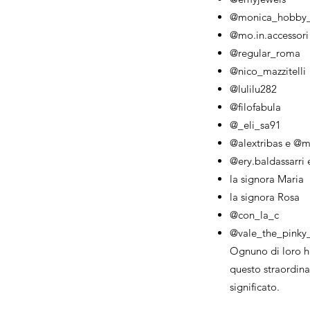
@monica_hobby_
@mo.in.accessori
@regular_roma
@nico_mazzitelli
@lulilu282
@filofabula
@_eli_sa91
@alextribas e @m
@ery.baldassarri
la signora Maria
la signora Rosa
@con_la_c
@vale_the_pinky
Ognuno di loro ha
questo straordina
significato.