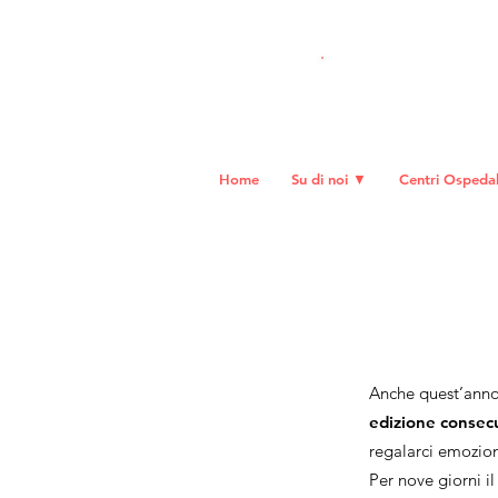
DO
NA ORA
Home
Su di noi ▼
Centri Ospedali
Anche quest’anno
edizione consec
regalarci emozio
Per nove giorni il