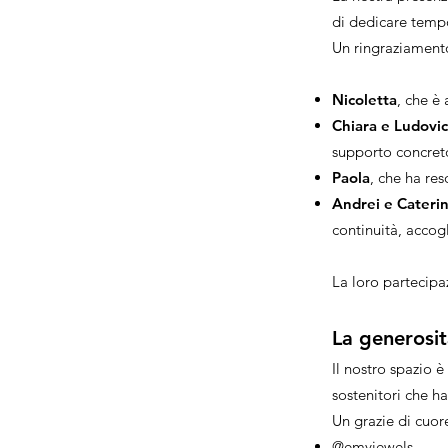
di dedicare temp
Un ringraziamento
Nicoletta
, che è
Chiara e Ludovi
supporto concreto
Paola
, che ha res
Andrei e Cateri
continuità, accog
La loro partecipa
La generosit
Il nostro spazio è
sostenitori che h
Un grazie di cuor
@emyjewels