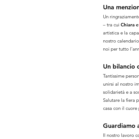
Una menzion
Un ringraziament
– tra cui
Chiara e
artistica e la ca
nostro calendari
noi per tutto l’an
Un bilancio 
Tantissime person
unirsi al nostro 
solidarietà e a so
Salutare la fiera
casa con il cuore
Guardiamo a
Il nostro lavoro 