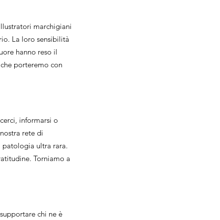
illustratori marchigiani
io. La loro sensibilità
uore hanno reso il
o che porteremo con
cerci, informarsi o
nostra rete di
 patologia ultra rara.
ratitudine. Torniamo a
 supportare chi ne è