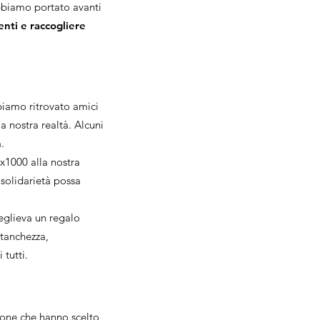
abbiamo portato avanti
enti e raccogliere
Abbiamo ritrovato amici
a nostra realtà. Alcuni
.
x1000 alla nostra
 solidarietà possa
ceglieva un regalo
stanchezza,
tutti.
rsone che hanno scelto