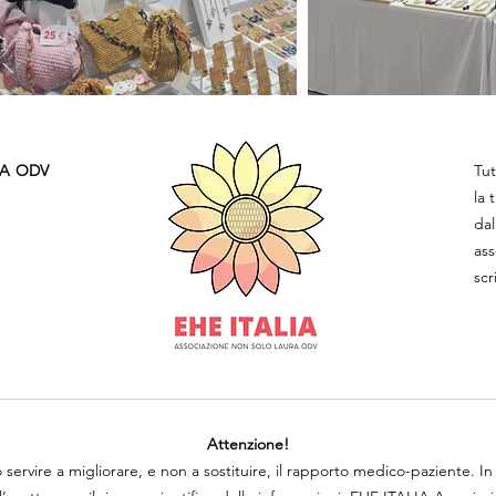
A ODV ​
Tut
la 
dal
ass
scr
Attenzione!
 servire a migliorare, e non a sostituire, il rapporto medico-paziente. I