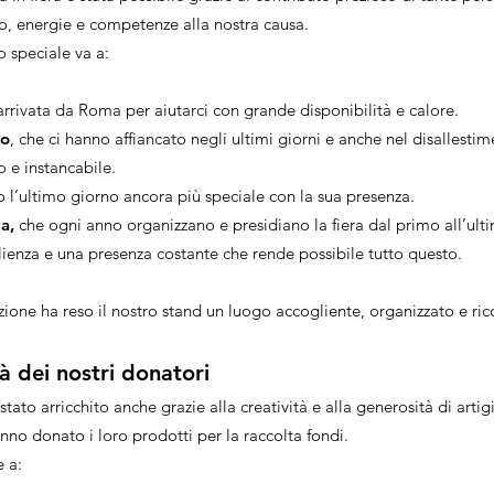
o, energie e competenze alla nostra causa.
 speciale va a:
 arrivata da Roma per aiutarci con grande disponibilità e calore.
co
, che ci hanno affiancato negli ultimi giorni e anche nel disallesti
 e instancabile.
o l’ultimo giorno ancora più speciale con la sua presenza.
na,
che ogni anno organizzano e presidiano la fiera dal primo all’ul
lienza e una presenza costante che rende possibile tutto questo.
zione ha reso il nostro stand un luogo accogliente, organizzato e ric
à dei nostri donatori
 stato arricchito anche grazie alla creatività e alla generosità di artig
anno donato i loro prodotti per la raccolta fondi.
e a: