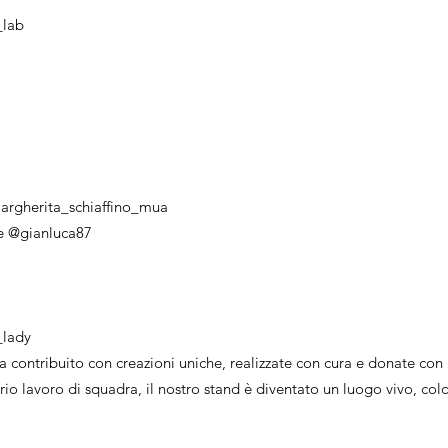
lab
argherita_schiaffino_mua
 e @gianluca87
_lady
 contribuito con creazioni uniche, realizzate con cura e donate con i
rio lavoro di squadra, il nostro stand è diventato un luogo vivo, col