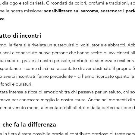
, dialogo e solidarietà. Circondati da colori, profumi e tradizioni, 
ne la nostra missione:
sensibilizzare sul sarcoma, sostenere i pazi
rca
.
atto di incontri
no, la fiera si è rivelata un susseguirsi di volti, storie e abbracci. 
 anni e conosciuto nuove persone che hanno scelto di avvicinarsi all
uti subito, grazie al nostro girasole, simbolo di speranza e resilienza
spontanee – come chi ci ha raccontato di aver destinato il proprio 5
 averci incontrati l’anno precedente – ci hanno ricordato quanto la
fondi e duraturi.
ata intensa e ricca di emozioni: tra chi passava per un saluto, chi s
fermava per conoscere meglio la nostra causa. Anche nei momenti di 
è mai venuto meno, alimentato dall’affetto e dalla partecipazione di 
che fa la differenza
a in fiera è stata possibile grazie al contributo prezioso di tante pe