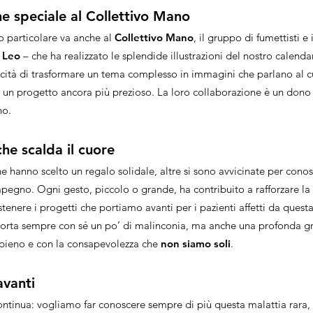
e speciale al Collettivo Mano
o particolare va anche al
Collettivo Mano
, il gruppo di fumettisti e 
 Leo
– che ha realizzato le splendide illustrazioni del nostro calendar
pacità di trasformare un tema complesso in immagini che parlano al c
o un progetto ancora più prezioso. La loro collaborazione è un don
no.
che scalda il cuore
e hanno scelto un regalo solidale, altre si sono avvicinate per conos
impegno. Ogni gesto, piccolo o grande, ha contribuito a rafforzare la 
stenere i progetti che portiamo avanti per i pazienti affetti da questa
 porta sempre con sé un po’ di malinconia, ma anche una profonda g
 pieno e con la consapevolezza che
non siamo soli
.
vanti
continua: vogliamo far conoscere sempre di più questa malattia rara,