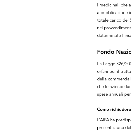
I medicinali che 
a pubblicazione i
totale carico del 
nel provvedimento
determinato l'in
Fondo Nazio
La Legge 326/2003
orfani per il trat
della commerciali
che le aziende fa
spese annuali pe
Come richiedere 
L’AIFA ha predisp
presentazione del