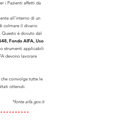
er i Pazienti affetti da
nte all’interno di un
i colmare il divario
i. Questo è dovuto dal
648, Fondo AIFA, Uso
o strumenti applicabili
AIFA devono lavorare
che coinvolga tutte le
ltati ottenuti.
*fonte aifa.gov.it