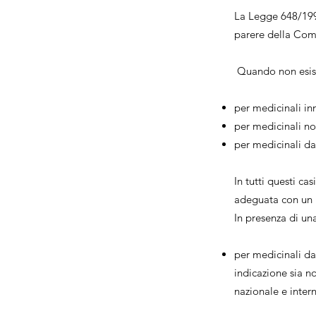
La Legge 648/1996
parere della Comm
Quando non esiste
per medicinali inn
per medicinali no
per medicinali da
In tutti questi ca
adeguata con un p
In presenza di un
per medicinali da
indicazione sia n
nazionale e inter