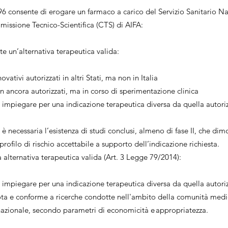
 consente di erogare un farmaco a carico del Servizio Sanitario Na
issione Tecnico-Scientifica (CTS) di AIFA:
 un’alternativa terapeutica valida:
ovativi autorizzati in altri Stati, ma non in Italia
n ancora autorizzati, ma in corso di sperimentazione clinica
 impiegare per una indicazione terapeutica diversa da quella autor
si è necessaria l’esistenza di studi conclusi, almeno di fase II, che dim
rofilo di rischio accettabile a supporto dell’indicazione richiesta.
a alternativa terapeutica valida (Art. 3 Legge 79/2014):
 impiegare per una indicazione terapeutica diversa da quella autoriz
ota e conforme a ricerche condotte nell'ambito della comunità medic
nazionale, secondo parametri di economicità e appropriatezza.