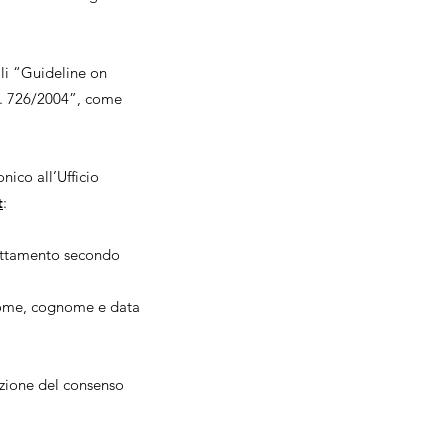
li “Guideline on
n. 726/2004”, come
ico all’Ufficio
t
:
rattamento secondo
l nome, cognome e data
zione del consenso