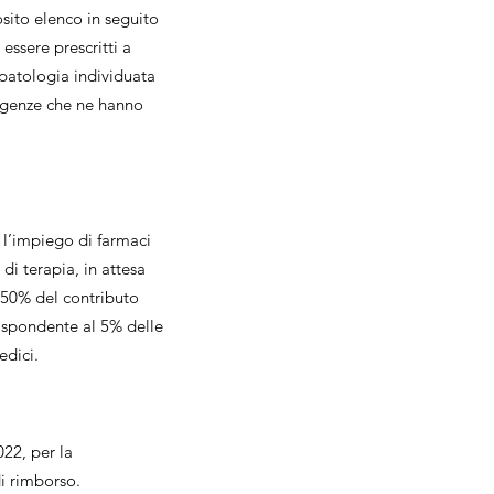
sito elenco in seguito
essere prescritti a
a patologia individuata
sigenze che ne hanno
 l’impiego di farmaci
di terapia, in attesa
l 50% del contributo
rispondente al 5% delle
 medici.
022, per la
i rimborso.