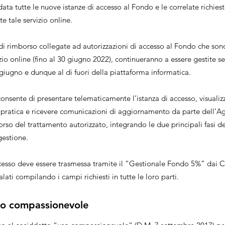
 data tutte le nuove istanze di accesso al Fondo e le correlate richie
e tale servizio online.
e di rimborso collegate ad autorizzazioni di accesso al Fondo che son
vizio online (fino al 30 giugno 2022), continueranno a essere gestite
 giugno e dunque al di fuori della piattaforma informatica.
 consente di presentare telematicamente l’istanza di accesso, visualizz
 pratica e ricevere comunicazioni di aggiornamento da parte dell’A
borso del trattamento autorizzato, integrando le due principali fasi 
gestione.
ccesso deve essere trasmessa tramite il “Gestionale Fondo 5%” dai Ce
lati compilando i campi richiesti in tutte le loro parti.
so compassionevole