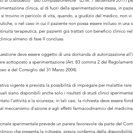
orso al cosiddetto “uso compassionevole” (D.M. 7 settembre 2017) p
mentazione clinica, al di fuori della sperimentazione stessa, in pazie
 si trovino in pericolo di vita, quando, a giudizio del medico, non vi 
utiche, o nel caso in cui il paziente non possa essere incluso in una
ontinuità terapeutica, per pazienti già trattati con beneficio clinico n
linica almeno di fase II conclusa.
questione deve essere oggetto di una domanda di autorizzazione all
re sottoposto a sperimentazione (Art. 83 comma 2 del Regolamen
eo e del Consiglio del 31 Marzo 2004).
tiva vigente è prevista la possibilità di impiegare per malattie rare 
uali siano disponibili anche solo i risultati di studi clinici sperimental
o l'attività e la sicurezza; in tali casi, la richiesta deve essere fon
 al meccanismo d'azione e agli effetti farmacodinamici del medicina
cinale sperimentale prevede un parere favorevole da parte del Comi
o clinico che presenta la richiesta, previa conferma della disponibilità 