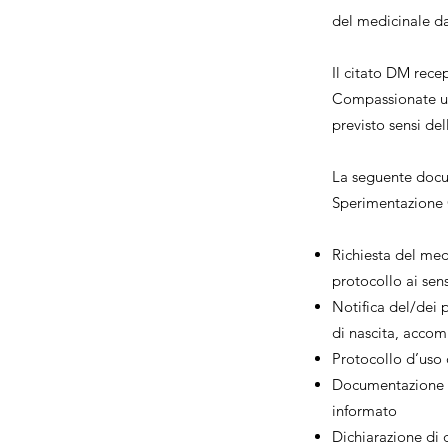
del medicinale da
Il citato DM rece
Compassionate use
previsto sensi de
La seguente docum
Sperimentazione C
Richiesta del med
protocollo ai sen
Notifica del/dei 
di nascita, accom
Protocollo d’uso
Documentazione d
informato
Dichiarazione di d