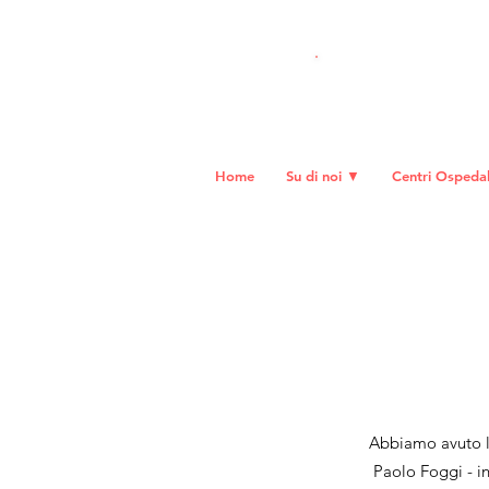
DO
NA ORA
Home
Su di noi ▼
Centri Ospedali
A
bbiamo avuto l
Paolo Foggi - in