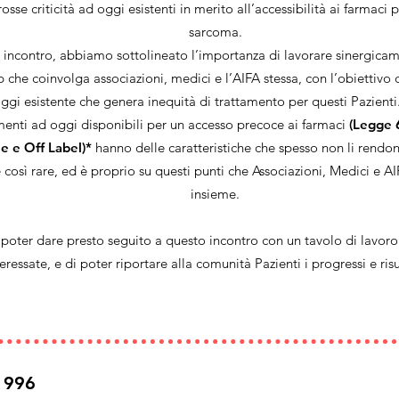
osse criticità ad oggi esistenti in merito all’accessibilità ai farmaci p
sarcoma.
incontro, abbiamo sottolineato l’importanza di lavorare sinergicame
che coinvolga associazioni, medici e l’AIFA stessa, con l’obiettivo d
ggi esistente che genera inequità di trattamento per questi Pazient
umenti ad oggi disponibili per un accesso precoce ai farmaci
(Legge 
 e Off Label)*
hanno delle caratteristiche che spesso non li rendon
 così rare, ed è proprio su questi punti che Associazioni, Medici e 
insieme.
poter dare presto seguito a questo incontro con un tavolo di lavoro 
teressate, e di poter riportare alla comunità Pazienti i progressi e risu
1996