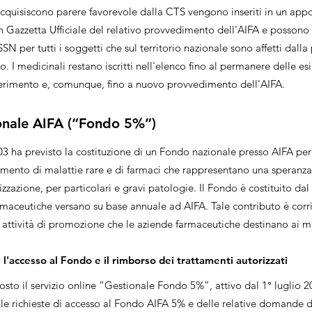
acquisiscono parere favorevole dalla CTS vengono inseriti in un appo
n Gazzetta Ufficiale del relativo provvedimento dell'AIFA e possono 
SSN per tutti i soggetti che sul territorio nazionale sono affetti dall
. I medicinali restano iscritti nell'elenco fino al permanere delle e
serimento e, comunque, fino a nuovo provvedimento dell'AIFA.
nale AIFA (“Fondo 5%”)
 ha previsto la costituzione di un Fondo nazionale presso AIFA per
tamento di malattie rare e di farmaci che rappresentano una speranza 
zzazione, per particolari e gravi patologie. Il Fondo è costituito da
rmaceutiche versano su base annuale ad AIFA. Tale contributo è cor
r attività di promozione che le aziende farmaceutiche destinano ai
l'accesso al Fondo e il rimborso dei trattamenti autorizzati
osto il servizio online “Gestionale Fondo 5%”, attivo dal 1° luglio 2
le richieste di accesso al Fondo AIFA 5% e delle relative domande d