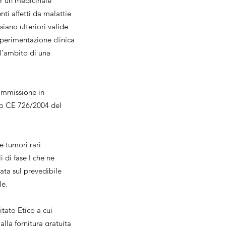
er un medicinale
nti affetti da malattie
siano ulteriori valide
 sperimentazione clinica
ell’ambito di una
’immissione in
to CE 726/2004 del
e tumori rari
i di fase I che ne
data sul prevedibile
le.
tato Etico a cui
alla fornitura gratuita