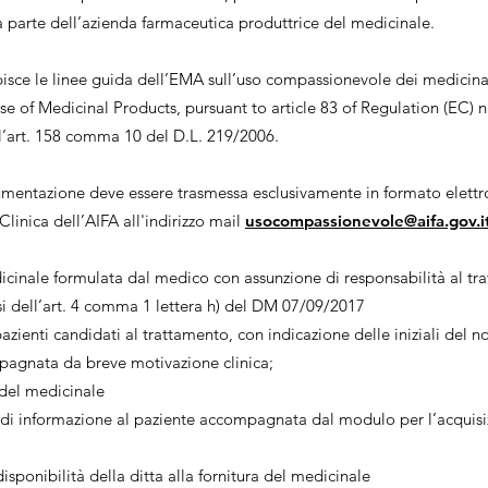
 parte dell’azienda farmaceutica produttrice del medicinale.
pisce le linee guida dell’EMA sull’uso compassionevole dei medicina
 of Medicinal Products, pursuant to article 83 of Regulation (EC) 
ll’art. 158 comma 10 del D.L. 219/2006.
entazione deve essere trasmessa esclusivamente in formato elettron
linica dell’AIFA all'indirizzo mail
usocompassionevole@aifa.gov.i
icinale formulata dal medico con assunzione di responsabilità al t
si dell’art. 4 comma 1 lettera h) del DM 07/09/2017
pazienti candidati al trattamento, con indicazione delle iniziali de
pagnata da breve motivazione clinica;
 del medicinale
i informazione al paziente accompagnata dal modulo per l’acquisi
isponibilità della ditta alla fornitura del medicinale