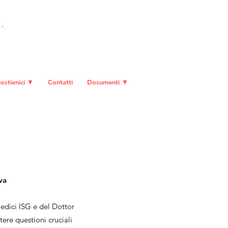
DIVENTA SOCIO
ostienici ▼
Contatti
Documenti ▼
va
edici ISG e del Dottor
ere questioni cruciali