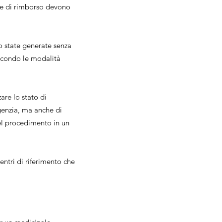
ste di rimborso devono
o state generate senza
 secondo le modalità
are lo stato di
genzia, ma anche di
del procedimento in un
ntri di riferimento che