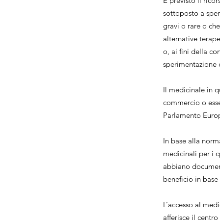
È previsto il ric
sottoposto a speri
gravi o rare o che
alternative terape
o, ai fini della c
sperimentazione c
Il medicinale in 
commercio o esse
Parlamento Europ
In base alla norma
medicinali per i q
abbiano documentat
beneficio in base
L’accesso al medi
afferisce il centr