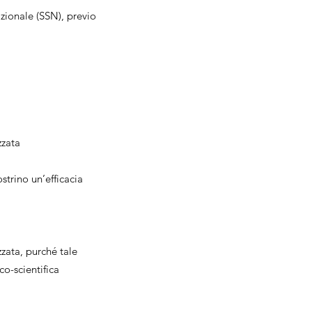
zionale (SSN), previo
izzata
ostrino un’efficacia
zata, purché tale
o-scientifica